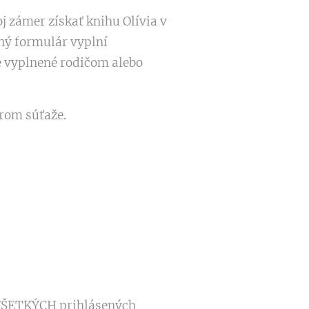
j zámer získať knihu Olívia v
ný formulár vyplní
e vyplnené rodičom alebo
rom súťaže.
VŠETKÝCH prihlásených