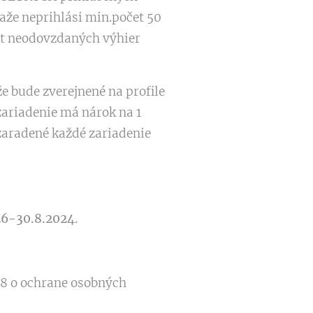
ťaže neprihlási min.počet 50
čet neodovzdaných výhier
 bude zverejnené na profile
zariadenie má nárok na 1
 zaradené každé zariadenie
26-30.8.2024
.
18 o ochrane osobných