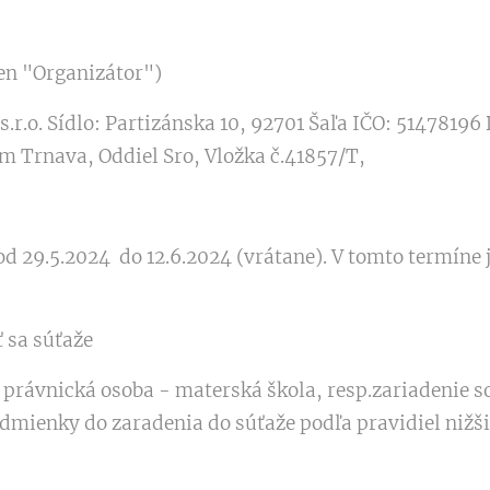
 len "Organizátor")
r.o. Sídlo: Partizánska 10, 92701 Šaľa IČO: 51478196
Trnava, Oddiel Sro, Vložka č.41857/T,
od 29.5.2024 do 12.6.2024 (vrátane). V tomto termíne 
ť sa súťaže
rávnická osoba - materská škola, resp.zariadenie so 
odmienky do zaradenia do súťaže podľa pravidiel nižši
i