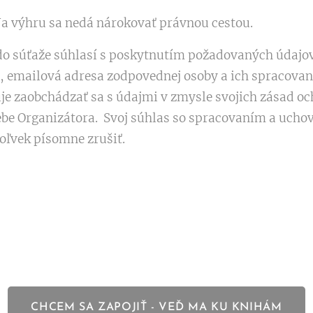
Na výhru sa nedá nárokovať právnou cestou.
a do súťaže súhlasí s poskytnutím požadovaných údajo
a, emailová adresa zodpovednej osoby a ich spracov
je zaobchádzať sa s údajmi v zmysle svojich zásad o
ebe Organizátora. Svoj súhlas so spracovaním a uch
oľvek písomne zrušiť.
CHCEM SA ZAPOJIŤ - VEĎ MA KU KNIHÁM