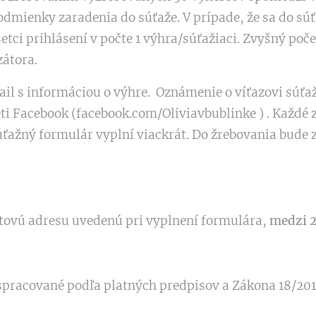
podmienky zaradenia do súťaže. V prípade, že sa do sú
šetci prihlásení v počte 1 výhra/súťažiaci. Zvyšný po
zátora.
l s informáciou o výhre. Oznámenie o víťazovi súťaže
eti Facebook (facebook.com/Oliviavbublinke ) . Každé 
 súťažný formulár vyplní viackrát. Do žrebovania bude
tovú adresu uvedenú pri vyplnení formulára,
medzi 
spracované podľa platných predpisov a Zákona 18/20