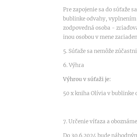
Pre zapojenie sa do súťaže s
bublinke odvahy, vyplnením
zodpovedná osoba - zriaďova
inou osobou v mene zariaden
5. Súťaže sa nemôže zúčastn
6. Výhra
Výhrou v súťaži je:
50 x kniha Olívia v bublinke
7. Určenie víťaza a oboznáme
Do 30.6.2024 bude náhodný