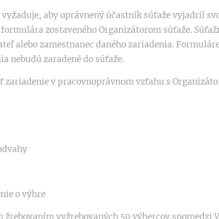
a vyžaduje, aby oprávnený účastník súťaže vyjadril svo
 formulára zostaveného Organizátorom súťaže. Súťaž
teľ alebo zamestnanec daného zariadenia. Formulár
ia nebudú zaradené do súťaže.
iť zariadenie v pracovnoprávnom vzťahu s Organizáto
 odvahy
nie o výhre
m žrebovaním vyžrebovaných 50 výhercov spomedzi 