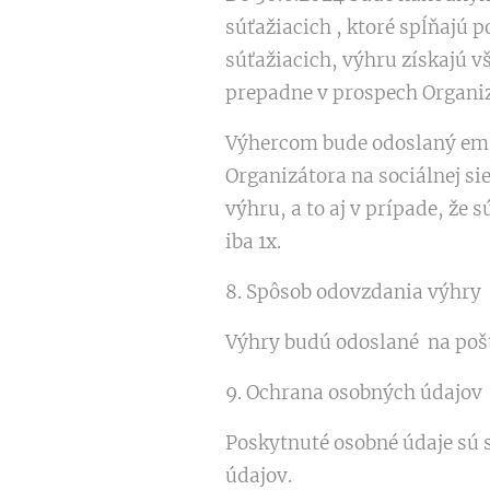
súťažiacich , ktoré spĺňajú 
súťažiacich, výhru získajú v
prepadne v prospech Organi
Výhercom bude odoslaný emai
Organizátora na sociálnej si
výhru, a to aj v prípade, že
iba 1x.
8. Spôsob odovzdania výhry
Výhry budú odoslané na poš
9. Ochrana osobných údajov
Poskytnuté osobné údaje sú 
údajov.