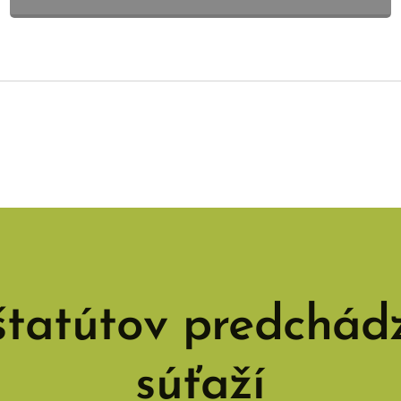
štatútov predchád
súťaží