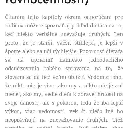
rovnocennosti)
Čítaním tejto kapitoly okrem odporúčaní pre
rodičov môžete spoznať aj pohľad dieťaťa na to,
keď niekto verbálne znevažuje druhých. Len
preto, že je starší, väčší, štíhlejší, je lepší v
športe alebo sa učí rýchlejšie. Pozornosť dieťaťa
sa dá upriamiť namiesto jednoduchého
odsudzovania takého správania na to, že
slovami sa dá tiež veľmi ublížiť. Vedomie toho,
že nikto nie je viac, ako my a nikto nie je ani
menej, ako my, vedie dieťa k zdravej hrdosti na
svoje danosti, ale s pokorou, teda že iba lepší
výkon, viac vedomostí, vek či niečo iné ho
neoprávňujú na znevažovanie druhých. Tiež