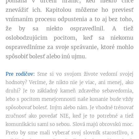
pomáha v určení hraníc, keď niekto chce
znevážiť ich. Kapitolou môžeme ho previesť
vnímaním procesu odpustenia a to aj bez toho,
že by sa niekto ospravedlnil. A tiež
oslobodzujúcim pocitom, keď sa niekomu
ospravedlníme za svoje správanie, ktoré mohlo
spôsobiť bolesť alebo inú ujmu.
Pre rodičov:
Sme si vo svojom živote vedomí svojej
hodnoty? Veríme, že nikto nie je viac, ani menej, ako
druhí? Je to základný kameň zdravého sebavedomia,
lebo s pocitom menejcennosti naše konanie bude vždy
spôsobovať bolesť. Iným alebo nám. Je vhodné trénovať
zručnosť ako povedať NIE, keď je to potrebné a tiež
komunikáciu sami so sebou. Slová majú obrovskú moc.
Preto by sme mali vyberať svoj slovník starostlivo, s