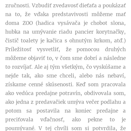
zručnosti. Vzbudiť zvedavosť dieťaťa a poukázať
na to, že vďaka predstavivosti môžeme mať
doma ZOO (hadica vysávača je chobot slona,
hubka na umývanie riadu pancier korytnačky,
čistič toalety je kačica s ohnutým krkom, atď.)
Príležitosť vysvetliť, že pomocou druhých
môžeme objaviť to, v čom sme dobrí a následne
to rozvíjať. Ale aj tým všetkým, čo vyskúšame a
nejde tak, ako sme chceli, alebo nás nebaví,
získame cenné skúsenosti. Keď som pracovala
ako vedúca predajne potravín, obdivovala som,
ako jedna z predavačiek umýva večer podlahu a
potom sa postavila na koniec predajne a
preciťovala vďačnosť, ako pekne to je
poumývané. V tej chvíli som si potvrdila, že