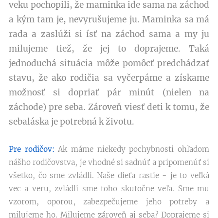
veku pochopili, že maminka ide sama na záchod
a kým tam je, nevyrušujeme ju. Maminka sa má
rada a zaslúži si ísť na záchod sama a my ju
milujeme tiež, že jej to doprajeme. Taká
jednoduchá situácia môže pomôcť predchádzať
stavu, že ako rodičia sa vyčerpáme a získame
možnosť si dopriať pár minút (nielen na
záchode) pre seba. Zároveň viesť deti k tomu, že
sebaláska je potrebná k životu.
Pre rodičov:
Ak máme niekedy pochybnosti ohľadom
nášho rodičovstva, je vhodné si sadnúť a pripomenúť si
všetko, čo sme zvládli. Naše dieťa rastie - je to veľká
vec a veru, zvládli sme toho skutočne veľa. Sme mu
vzorom, oporou, zabezpečujeme jeho potreby a
milujeme ho. Milujeme zároveň aj seba? Doprajeme si