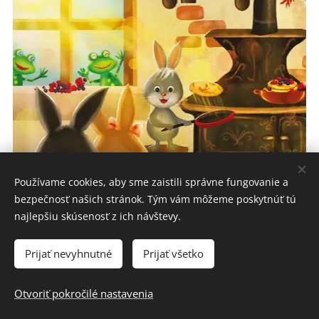
Používame cookies, aby sme zaistili správne fungovanie a
bezpečnosť našich stránok. Tým vám môžeme poskytnúť tú
najlepšiu skúsenosť z ich návštevy.
CHCEM KNIHU HNEĎ
Prijať nevyhnutné
Prijať všetko
Pre rodičov:
Ako sme spokojní s tým, kými sme sa v
Otvoriť pokročilé nastavenia
živote stali? Zrealizovali sme, alebo realizujeme to, čo
nám dáva nielen peniaze, ale aj energiu radosti? Ak