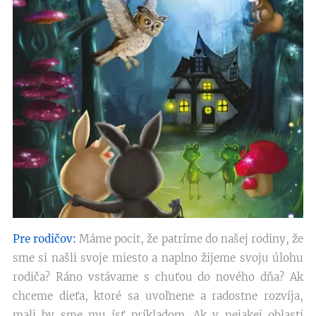
Pre rodičov:
Máme pocit, že patríme do našej rodiny, že
sme si našli svoje miesto a naplno žijeme svoju úlohu
rodiča? Ráno vstávame s chuťou do nového dňa? Ak
chceme dieťa, ktoré sa uvoľnene a radostne rozvíja,
mali by sme mu ísť príkladom. Ak v nejakej oblasti