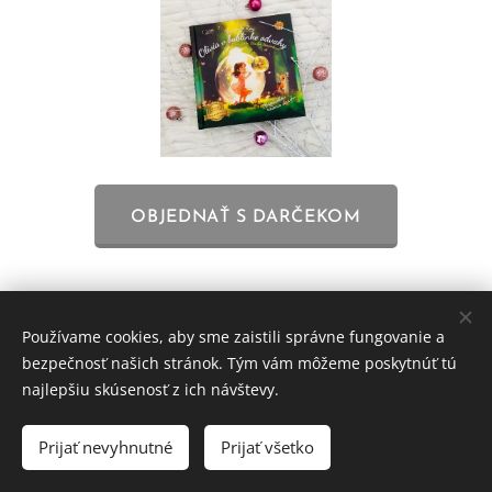
OBJEDNAŤ S DARČEKOM
Používame cookies, aby sme zaistili správne fungovanie a
©TOP1 knihy s.r.o. & Michaela Ray / S láskou vydané
bezpečnosť našich stránok. Tým vám môžeme poskytnúť tú
v roku 2021-26
najlepšiu skúsenosť z ich návštevy.
Všetky práva vyhradené - obsah stránky je duševným
vlastníctvom autorky a vydavateľstva!
Prijať nevyhnutné
Prijať všetko
Ochrana osobných údajov