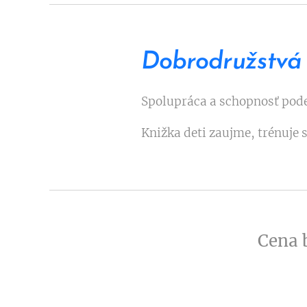
Dobrodružstvá 
Spolupráca a schopnosť podel
Knižka deti zaujme, trénuje 
Cena b