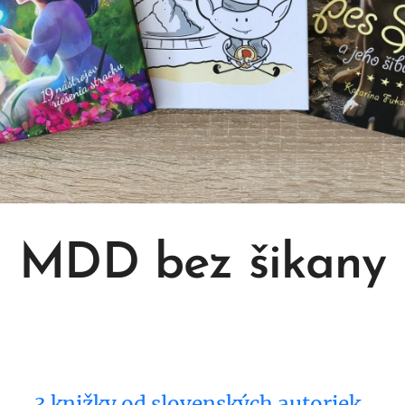
MDD bez šikany
3 knižky od slovenských autoriek,