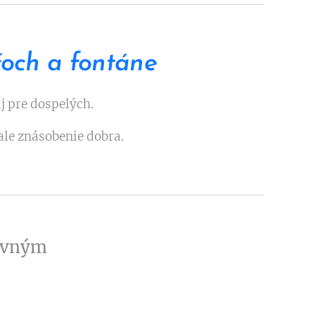
čoch a fontáne
aj pre dospelých.
ale znásobenie dobra.
štovným