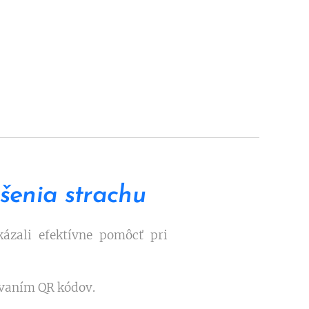
ešenia strachu
ázali efektívne pomôcť pri
ovaním QR kódov.