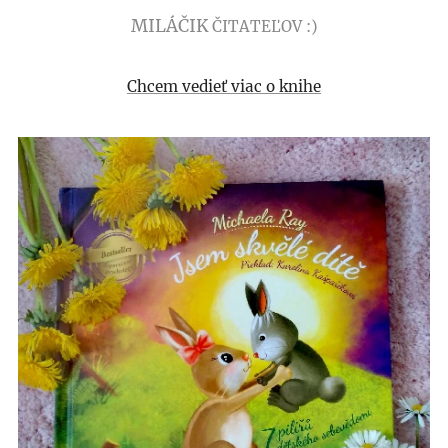
MILÁČIK
ČITATEĽOV :)
Chcem vedieť viac o knihe