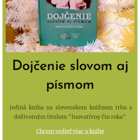
Dojčenie slovom aj
písmom
Jediná kniha na slovenskom knižnom trhu s
doživotným titulom "Inovatívny čin roka"
Chcem vedieť viac o knihe