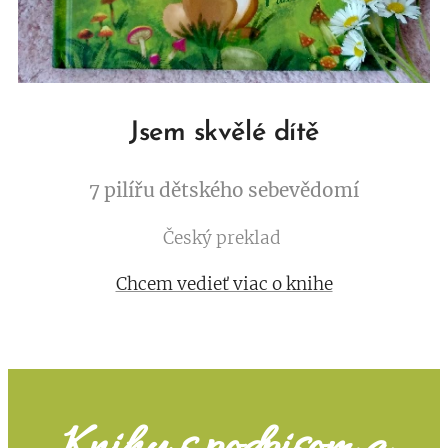
Jsem skvělé dítě
7 pilířu dětského sebevědomí
Český preklad
Chcem vedieť viac o knihe