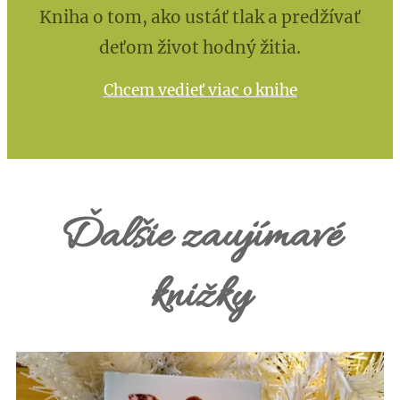
Kniha o tom, ako ustáť tlak a predžívať
deťom život hodný žitia.
Chcem vedieť viac o knihe
Ďalšie zaujímavé
knižky