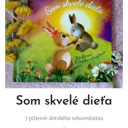
Som skvelé dieťa
7 pilierov detského sebavedomia
-