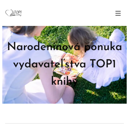
Narodeninová ponuka
vydavateľstva TOP1
knihy