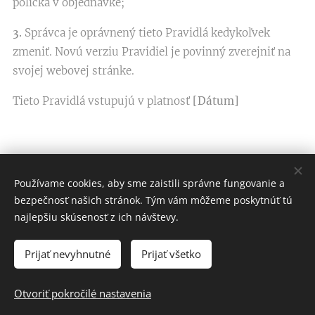
políčka v objednávke;
3.
Správca je oprávnený tieto Pravidlá kedykoľvek
zmeniť. Novú verziu Pravidiel je povinný zverejniť na
svojej webovej stránke.
Tieto Pravidlá vstupujú v platnosť
[Dátum]
Používame cookies, aby sme zaistili správne fungovanie a
©TOP1 knihy s.r.o. & Michaela Ray / S láskou vydané
bezpečnosť našich stránok. Tým vám môžeme poskytnúť tú
v roku 2021-26
najlepšiu skúsenosť z ich návštevy.
Všetky práva vyhradené - obsah stránky je duševným
vlastníctvom autorky a vydavateľstva!
Prijať nevyhnutné
Prijať všetko
Ochrana osobných údajov
Vytvorené službou
Webnode
Cookies
Otvoriť pokročilé nastavenia