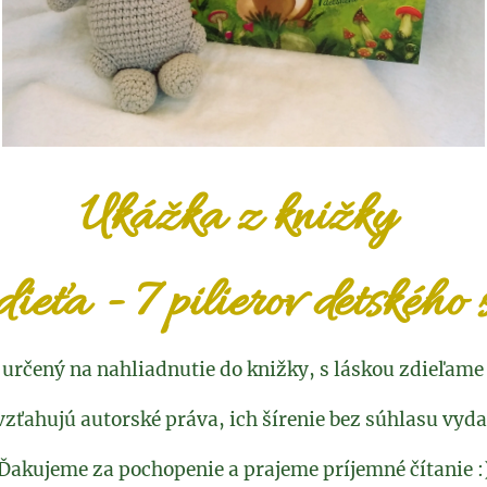
Ukážka z knižky
dieťa - 7 pilierov detského
 určený na nahliadnutie do knižky, s láskou zdieľame
vzťahujú autorské práva, ich šírenie bez súhlasu vyda
Ďakujeme za pochopenie a prajeme príjemné čítanie :