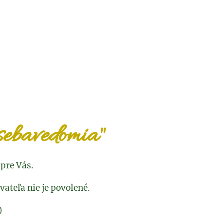
 sebavedomia"
 pre Vás.
vateľa nie je povolené.
)