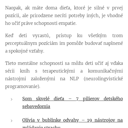
Naopak, ak máte doma dieťa, ktoré je silné v prvej
pozícii, ale prirodzene necíti potreby iných, je vhodné
ho učiť práve schopnosti empatie.
Keď deti vyrastú, prístup ku všetkým trom
perceptuálnym pozíciám im pomôže budovať naplnené
a spokojné vzťahy.
Tieto mentálne schopnosti sa môžu deti učiť aj vďaka
sérii kníh s terapeutickými a komunikačnými
nástrojmi založenými na NLP (neurolingvistické
programovanie).
Som skvelé dieťa – 7 pilierov detského
sebavedomia
Olívia v bublinke odvahy – 19 nástrojov na
zvládanie strachu