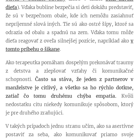
dieťa
). Vďaka bubline bezpečia si deti dokážu predstaviť,
že sú v bezpečnom obale, kde ich nemôžu zasiahnuť
nepríjemné slová iných. Tie sú ako ostré šípy, ktoré sa
odrazia od obalu a spadnú na zem. Vďaka tomu môže
dieťa reagovať z oveľa silnejšej pozície, napríklad ako
v
tomto príbehu o šikane
.
Ako terapeutka pomáham dospelým prekonávať traumy
z detstva a zlepšovať vzťahy či komunikačné
schopnosti.
Často sa stáva, že jeden z partnerov v
manželstve je citlivý, a všetko sa ho rýchlo dotkne,
zatiaľ čo tomu druhému chýba empatia.
Kvôli
nedostatku citu niekedy komunikuje spôsobom, ktorý
je pre druhého zraňujúci.
V takých prípadoch jednu stranu učím, ako sa asertívne
postaviť za seba, ako komunikovať priamo svoje