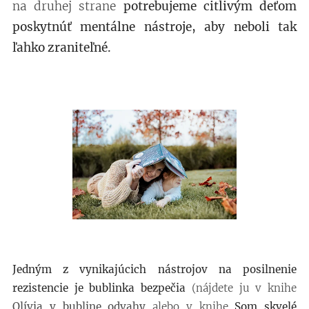
na druhej strane
potrebujeme citlivým deťom
poskytnúť mentálne nástroje, aby neboli tak
ľahko zraniteľné.
Jedným z vynikajúcich nástrojov na posilnenie
rezistencie je bublinka bezpečia
(nájdete ju v knihe
Olívia v bubline odvahy
alebo v knihe
Som skvelé