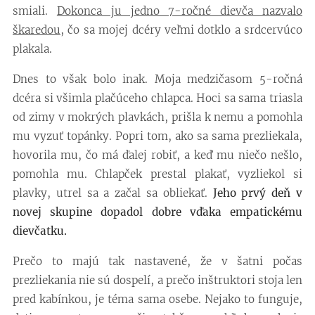
smiali.
Dokonca ju jedno 7-ročné dievča nazvalo
škaredou
, čo sa mojej dcéry veľmi dotklo a srdcervúco
plakala.
Dnes to však bolo inak. Moja medzičasom 5-ročná
dcéra si všimla plačúceho chlapca. Hoci sa sama triasla
od zimy v mokrých plavkách, prišla k nemu a pomohla
mu vyzuť topánky. Popri tom, ako sa sama prezliekala,
hovorila mu, čo má ďalej robiť, a keď mu niečo nešlo,
pomohla mu. Chlapček prestal plakať, vyzliekol si
plavky, utrel sa a začal sa obliekať.
Jeho prvý deň v
novej skupine dopadol dobre vďaka empatickému
dievčatku.
Prečo to majú tak nastavené, že v šatni počas
prezliekania nie sú dospelí, a prečo inštruktori stoja len
pred kabínkou, je téma sama osebe. Nejako to funguje,