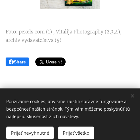
Foto: pexels.com (1) , Vitalija Photography (2,3,4),
archív vydavateľstva (5)
Share
Používame cookies, aby sme zaistili správne fungovanie a
©TOP1 knihy s.r.o. & Michaela Ray / S láskou vydané
bezpečnosť našich stránok. Tým vám môžeme poskytnúť tú
v roku 2021-26
najlepšiu skúsenosť z ich návštevy.
Všetky práva vyhradené - obsah stránky je duševným
vlastníctvom autorky a vydavateľstva!
Prijať nevyhnutné
Prijať všetko
Ochrana osobných údajov