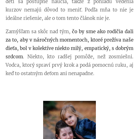
deti sa postupne naučia, takže z pohľadu vedenia
kurzov nemajú dôvod to meniť. Podľa mňa to nie je
ideálne riešenie, ale o tom tento článok nie je.
Zamýšľam sa skôr nad tým,
čo by sme ako rodičia dali
za to, aby v náročných momentoch, ktoré prežíva naše
dieťa, bol v kolektíve niekto milý, empatický, s dobrým
srdcom
. Niekto, kto radšej pomôže, než zosmiešni.
Vodca, ktorý spraví prvý krok a podá pomocnú ruku, aj
keď to ostatným deťom ani nenapadne.