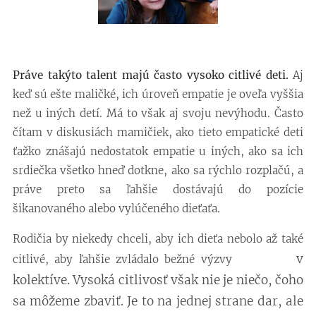
Práve takýto talent majú často vysoko citlivé deti.
Aj
keď sú ešte maličké, ich úroveň empatie je oveľa vyššia
než u iných detí. Má to však aj svoju nevýhodu. Často
čítam v diskusiách mamičiek, ako tieto empatické deti
ťažko znášajú nedostatok empatie u iných, ako sa ich
srdiečka všetko hneď dotkne, ako sa rýchlo rozplačú, a
práve preto sa ľahšie dostávajú do pozície
šikanovaného alebo vylúčeného dieťaťa.
Rodičia by niekedy chceli, aby ich dieťa nebolo až také
v
citlivé, aby ľahšie zvládalo bežné výzvy
kolektíve. Vysoká citlivosť však nie je niečo, čoho
sa môžeme zbaviť. Je to na jednej strane dar, ale