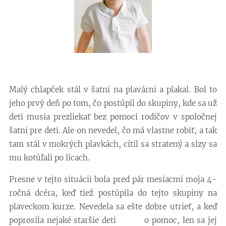
Malý chlapček stál v šatni na plavárni a plakal. Bol to
jeho prvý deň po tom, čo postúpil do skupiny, kde sa už
deti musia prezliekať bez pomoci rodičov v spoločnej
šatni pre deti. Ale on nevedel, čo má vlastne robiť, a tak
tam stál v mokrých plavkách, cítil sa stratený a slzy sa
mu kotúľali po lícach.
Presne v tejto situácii bola pred pár mesiacmi moja 4-
ročná dcéra, keď tiež postúpila do tejto skupiny na
plaveckom kurze. Nevedela sa ešte dobre utrieť, a keď
poprosila nejaké staršie deti o pomoc, len sa jej