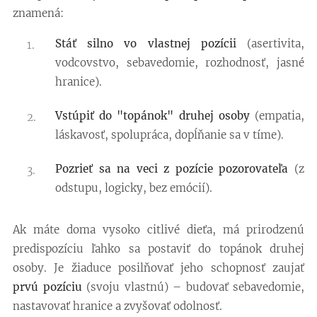
znamená:
Stáť silno vo vlastnej pozícii
(asertivita,
vodcovstvo, sebavedomie, rozhodnosť, jasné
hranice).
Vstúpiť do "topánok" druhej osoby
(empatia,
láskavosť, spolupráca, dopĺňanie sa v tíme).
Pozrieť sa na veci z pozície pozorovateľa
(z
odstupu, logicky, bez emócií).
Ak máte doma vysoko citlivé dieťa, má prirodzenú
predispozíciu ľahko sa postaviť do topánok druhej
osoby. Je žiaduce posilňovať jeho schopnosť zaujať
prvú pozíciu
(svoju vlastnú) – budovať sebavedomie,
nastavovať hranice a zvyšovať odolnosť.